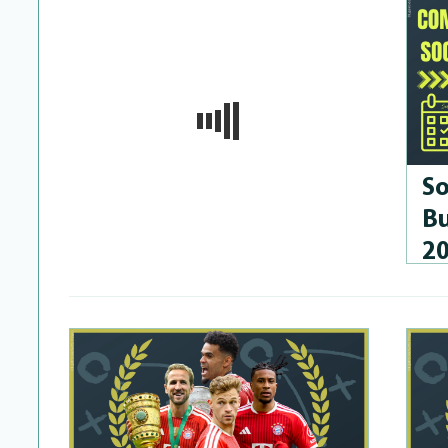
So
Bu
2