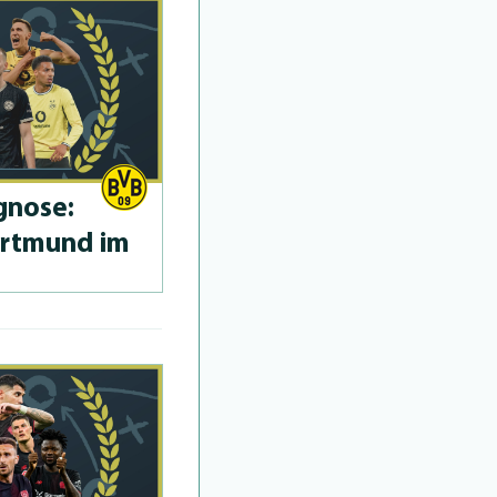
­no­se:
ortmund im