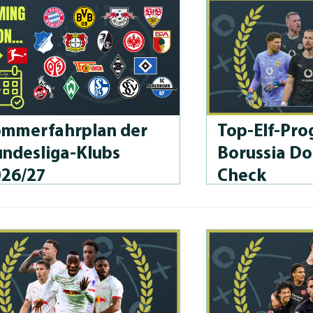
m­merfahrplan der
Top-Elf-Prog
n­des­li­ga-Klubs
Borussia D
026/27
Check