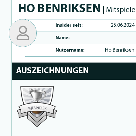
HO BENRIKSEN
| Mitspiele
25.06.2024
Insider seit:
Name:
Ho Benriksen
Nutzername:
AUSZEICHNUNGEN
P
I
S
E
T
L
E
I
M
R