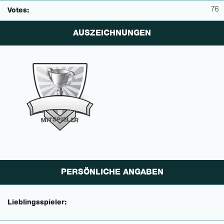
76
Votes:
AUSZEICHNUNGEN
P
I
E
S
L
T
E
I
M
R
PERSÖNLICHE ANGABEN
Lieblingsspieler: