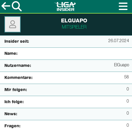
ELGUAPO
MITSPIELER
26.07.2024
Insider seit:
Name:
ElGuapo
Nutzername:
58
Kommentare:
0
Mir folgen:
0
Ich folge:
0
News:
0
Fragen: