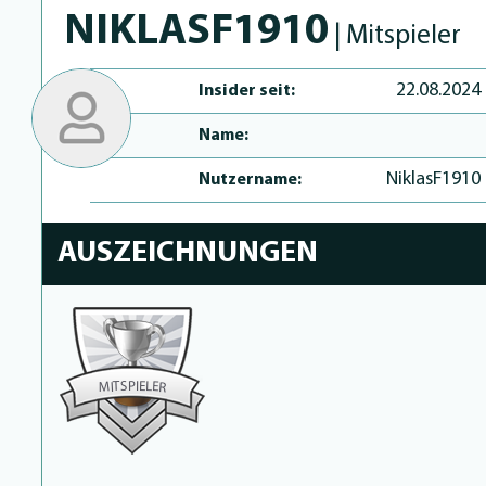
NIKLASF1910
| Mitspieler
22.08.2024
Insider seit:
Name:
NiklasF1910
Nutzername:
AUSZEICHNUNGEN
P
I
S
E
T
L
E
I
M
R