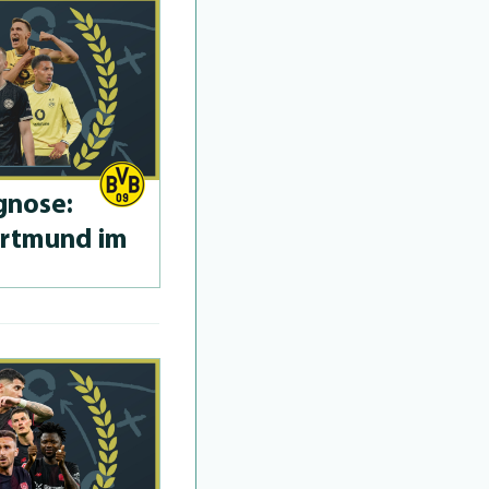
­no­se:
ortmund im