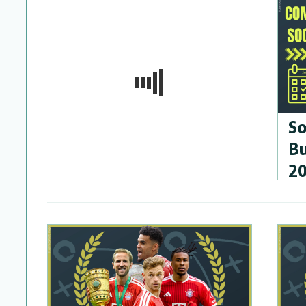
So
Bu
2