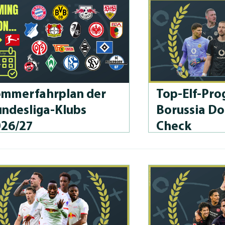
m­merfahrplan der
Top-Elf-Prog
n­des­li­ga-Klubs
Borussia D
026/27
Check