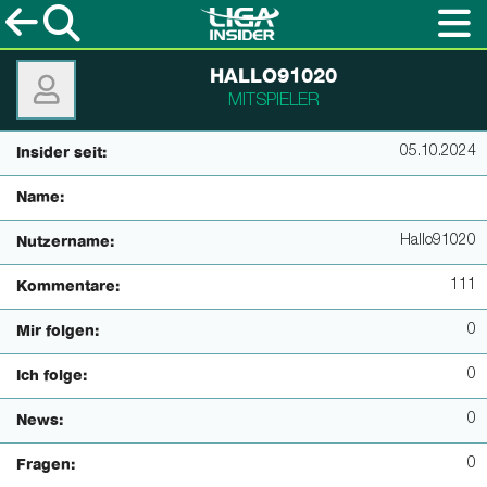
HALLO91020
MITSPIELER
05.10.2024
Insider seit:
Name:
Hallo91020
Nutzername:
111
Kommentare:
0
Mir folgen:
0
Ich folge:
0
News:
0
Fragen: