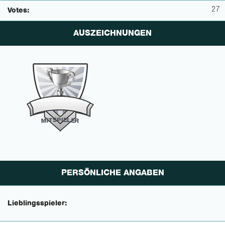
27
Votes:
AUSZEICHNUNGEN
P
I
E
S
L
T
E
I
M
R
PERSÖNLICHE ANGABEN
Lieblingsspieler: