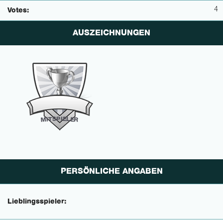
4
Votes:
AUSZEICHNUNGEN
P
I
E
S
L
T
E
I
M
R
PERSÖNLICHE ANGABEN
Lieblingsspieler: