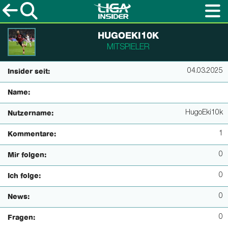
HUGOEKI10K
MITSPIELER
04.03.2025
Insider seit:
Name:
HugoEki10k
Nutzername:
1
Kommentare:
0
Mir folgen:
0
Ich folge:
0
News:
0
Fragen: