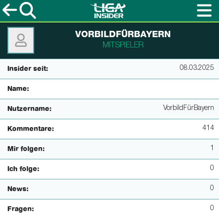
VORBILDFÜRBAYERN
MITSPIELER
08.03.2025
Insider seit:
Name:
VorbildFürBayern
Nutzername:
414
Kommentare:
1
Mir folgen:
0
Ich folge:
0
News:
0
Fragen: