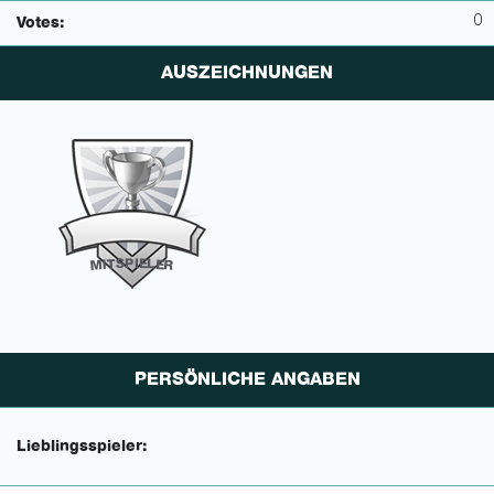
0
Votes:
AUSZEICHNUNGEN
P
I
E
S
L
T
E
I
M
R
PERSÖNLICHE ANGABEN
Lieblingsspieler: