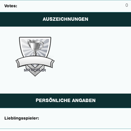
0
Votes:
AUSZEICHNUNGEN
P
I
E
S
L
T
E
I
M
R
PERSÖNLICHE ANGABEN
Lieblingsspieler: