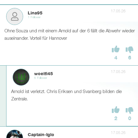
17.05.26
Lina95
1 Follower
Ohne Souza und mit einem Arnold auf der 6 fällt die Abwehr wieder
auseinander. Vorteil für Hannover
4
6
17.05.26
woelfi45
6 Follower
Arnold ist verletzt. Chris Eriksen und Svanberg bilden die
Zentrale.
2
0
17.05.26
Captain-Iglo