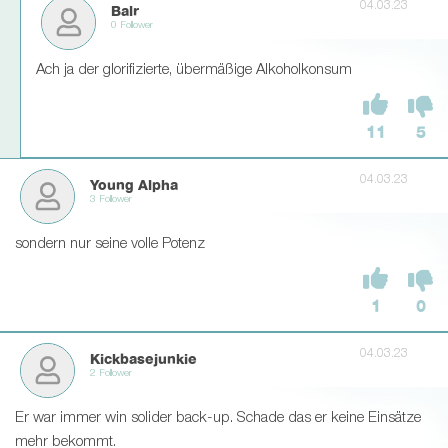
04.03.23
Balr
0 Follower
Ach ja der glorifizierte, übermäßige Alkoholkonsum
11
5
04.03.23
Young Alpha
3 Follower
sondern nur seine volle Potenz
1
0
04.03.23
Kickbasejunkie
2 Follower
Er war immer win solider back-up. Schade das er keine Einsätze
mehr bekommt.