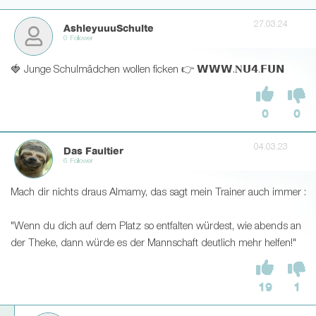
27.03.24
AshleyuuuSchulte
0 Follower
🍓 Junge Schulmädchen wollen ficken 👉 𝗪𝗪𝗪.𝐍𝗨𝟰.𝗙𝗨𝗡
0
0
04.03.23
Das Faultier
6 Follower
Mach dir nichts draus Almamy, das sagt mein Trainer auch immer :
"Wenn du dich auf dem Platz so entfalten würdest, wie abends an
der Theke, dann würde es der Mannschaft deutlich mehr helfen!"
19
1