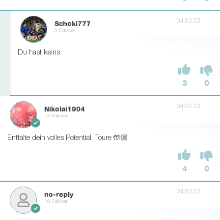
04.03.23
Schoki777
5 Follower
Du hast keins
3
0
04.03.23
Nikolai1904
13 Follower
Entfalte dein volles Potential, Toure 🤲🏼
4
0
04.03.23
no-reply
18 Follower