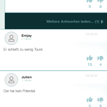
0
8
Weitere Antworten laden... (1)
04.03.23
Emjay
0 Follower
Er schießt zu wenig Touré.
15
4
04.03.23
Julien
1 Follower
Der hat kein Potential
0
8