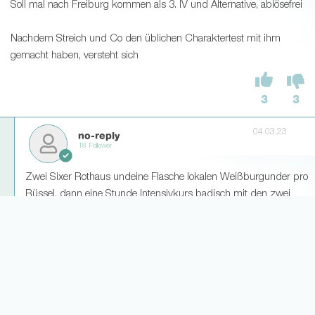
Soll mal nach Freiburg kommen als 3. IV und Alternative, ablösefrei
Nachdem Streich und Co den üblichen Charaktertest mit ihm
gemacht haben, versteht sich
3
3
04.03.23
no-reply
18 Follower
Zwei Sixer Rothaus undeine Flasche lokalen Weißburgunder pro
Rüssel, dann eine Stunde Intensivkurs badisch mit den zwei
Christians (Captain + Trainer)
Danach weiß man, mit wem man es wirklich zu tun hat
7
1