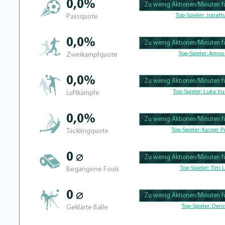
0,0%
Zu wenig Aktionen/Minuten fü
100.39682539683% Complete
Top-Spieler:
Jonath
Passquote
0,0%
Zu wenig Aktionen/Minuten fü
100.390625% Complete
Top-Spieler:
Amos 
Zweikampfquote
0,0%
Zu wenig Aktionen/Minuten fü
100.41493775934% Complete
Top-Spieler:
Luka Vu
Luftkämpfe
0,0%
Zu wenig Aktionen/Minuten fü
100.39682539683% Complete
Top-Spieler:
Kacper Po
Tacklingquote
0 ⌀
Zu wenig Aktionen/Minuten fü
100.4% Complete
Top-Spieler:
Tim L
Begangene Fouls
0 ⌀
Zu wenig Aktionen/Minuten fü
100.46728971963% Complete
Top-Spieler:
Denis
Geklärte Bälle