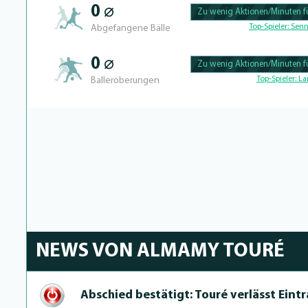
0 ⌀
Zu wenig Aktionen/Minuten fü
100.43859649123% Complete
Top-Spieler:
Senn
Abgefangene Bälle
0 ⌀
Zu wenig Aktionen/Minuten fü
100.40650406504% Complete
Top-Spieler:
La
Balleroberungen
NEWS VON ALMAMY TOURÉ
Abschied bestätigt: Touré verlässt Eint