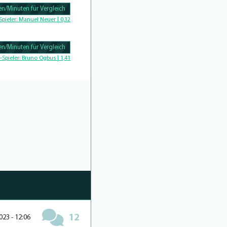
n/Minuten für Vergleich
Complete
Spieler:
Manuel Neuer | 0,32
n/Minuten für Vergleich
Complete
-Spieler:
Bruno Ogbus | 1,41
12
023 - 12:06