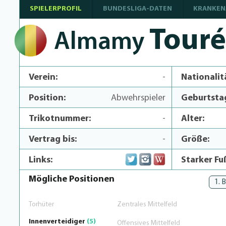
SPIELERPROFIL
BUNDESLIGA-DATEN
KRANKEN
Touré
Almamy
Verein:
-
Nationalit
Position:
Abwehrspieler
Geburtsta
Trikotnummer:
-
Alter:
Vertrag bis:
-
Größe:
Links:
Starker Fu
Mögliche Positionen
1. 
Torhüter
Zentrales Mittelfeld
Innenverteidiger
(5)
Offensives Mittelfeld