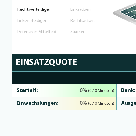
Rechtsverteidiger
Linksaußen
Linksverteidiger
Rechtsaußen
Defensives Mittelfeld
Stürmer
EINSATZQUOTE
0% Complete
Startelf:
Bank:
0%
(0 / 0 Minuten)
Einwechslungen:
Ausge
0%
(0 / 0 Minuten)