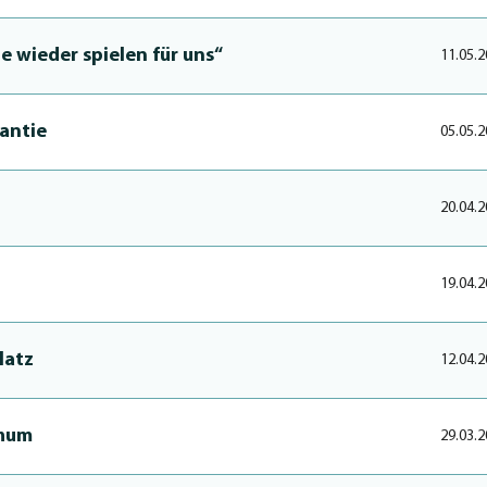
le wieder spielen für uns“
11.05.2
an­tie
05.05.2
20.04.2
19.04.2
latz
12.04.2
chum
29.03.2