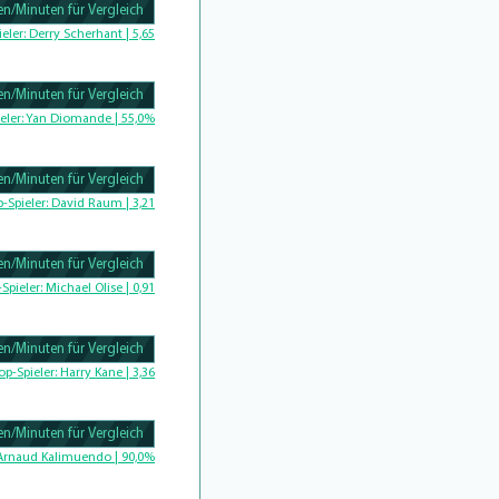
n/Minuten für Vergleich
Complete
ieler:
Derry Scherhant | 5,65
n/Minuten für Vergleich
Complete
eler:
Yan Diomande | 55,0%
n/Minuten für Vergleich
omplete
p-Spieler:
David Raum | 3,21
n/Minuten für Vergleich
-Spieler:
Michael Olise | 0,91
n/Minuten für Vergleich
Complete
op-Spieler:
Harry Kane | 3,36
n/Minuten für Vergleich
Complete
Arnaud Kalimuendo | 90,0%