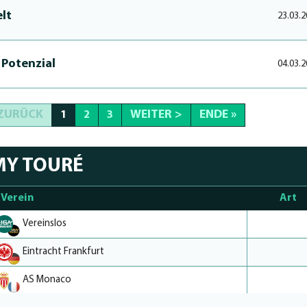
elt
23.03.2
s Potenzial
04.03.2
 ZURÜCK
WEITER >
ENDE »
1
2
3
MY TOURÉ
Verein
Art
Vereinslos
Eintracht Frankfurt
AS Monaco