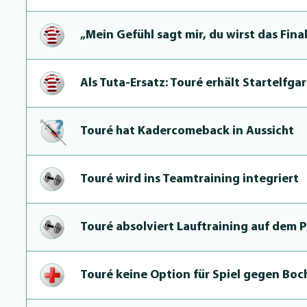
„Mein Gefühl sagt mir, du wirst das Fina
Als Tuta-Ersatz: Touré erhält Star­telfga­r
Touré hat Kader­come­back in Aussicht
Touré wird ins Teamtraining integriert
Touré absolviert Lauftraining auf dem P
Touré keine Option für Spiel gegen Bo