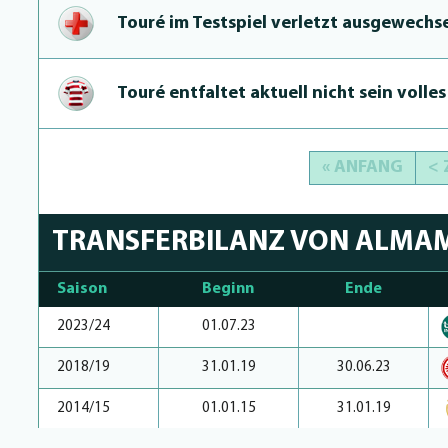
Touré im Testspiel verletzt aus­ge­wechs
Touré entfaltet aktuell nicht sein volle
« ANFANG
<
TRANSFERBILANZ VON ALMA
Saison
Beginn
Ende
2023/24
01.07.23
2018/19
31.01.19
30.06.23
2014/15
01.01.15
31.01.19