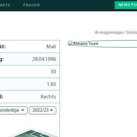
NEWS P
AKTE
FRAGEN
© imagoimages / Eintra
ät:
Mali
g:
28.04.1996
30
1.83
ß:
Rechts
Bundesliga
2022/23