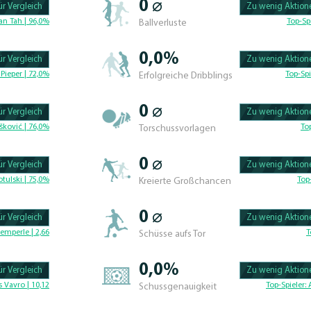
0 ⌀
r Vergleich
Zu wenig Aktione
100.47619047619% 
an Tah | 96,0%
Top-Sp
Ballverluste
0,0%
r Vergleich
Zu wenig Aktione
100.46296296296% 
Pieper | 72,0%
Top-Spi
Erfolgreiche Dribblings
0 ⌀
r Vergleich
Zu wenig Aktione
100.4329004329% C
šković | 76,0%
To
Torschussvorlagen
0 ⌀
r Vergleich
Zu wenig Aktione
100.625% Complete
tulski | 75,0%
Top
Kreierte Großchancen
0 ⌀
r Vergleich
Zu wenig Aktione
100.46296296296% 
emperle | 2,66
T
Schüsse aufs Tor
0,0%
r Vergleich
Zu wenig Aktione
100.42735042735% 
 Vavro | 10,12
Top-Spieler:
Schussgenauigkeit