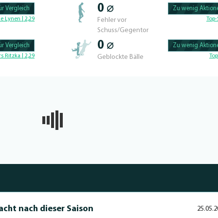
0 ⌀
r Vergleich
Zu wenig Aktione
100.56497175141% 
e Lynen | 2,29
Top-
Fehler vor
Schuss/Gegentor
0 ⌀
r Vergleich
Zu wenig Aktione
100.46728971963% 
rs Ritzka | 2,29
Top
Geblockte Bälle
racht nach dieser Saison
25.05.2