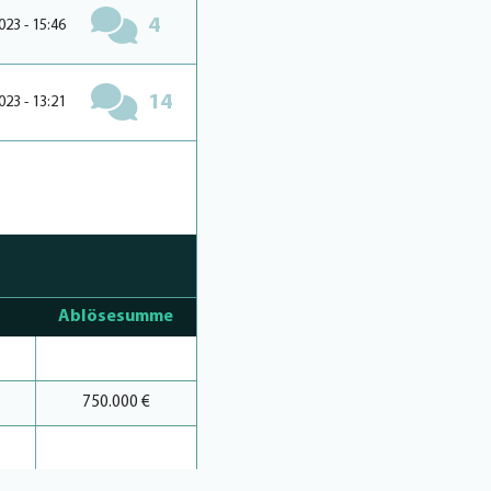
4
023 - 15:46
14
023 - 13:21
Ablösesumme
750.000 €