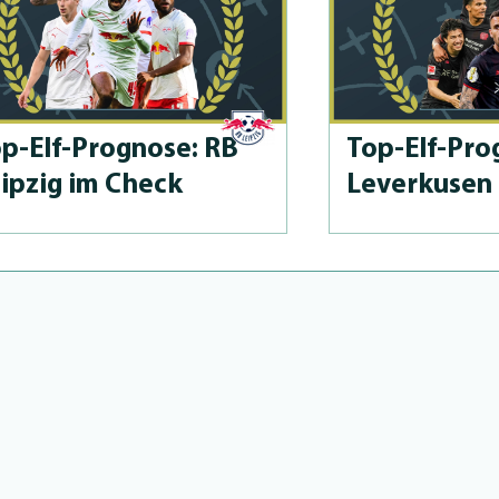
p-Elf-Prog­no­se: RB
Top-Elf-Prog
ipzig im Check
Leverkusen