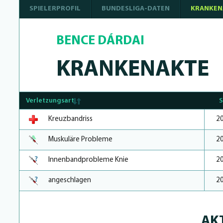
SPIELERPROFIL
BUNDESLIGA-DATEN
KRANKEN
BENCE DÁRDAI
KRANKENAKTE
Verletzungsart
S
Kreuzbandriss
2
Muskuläre Probleme
2
Innenbandprobleme Knie
2
angeschlagen
2
AK