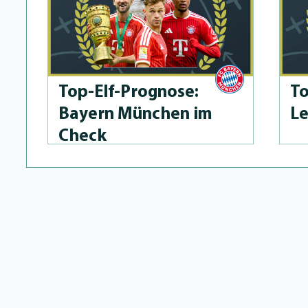
Top-Elf-Prog­no­se:
To
Bayern München im
Le
Check