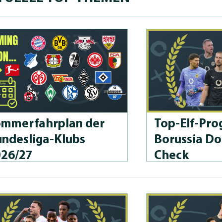
m­merfahrplan der
Top-Elf-Prog
n­des­li­ga-Klubs
Borussia D
026/27
Check