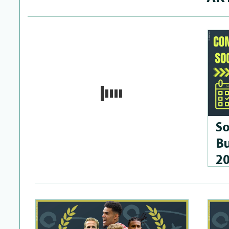
So
Bu
2