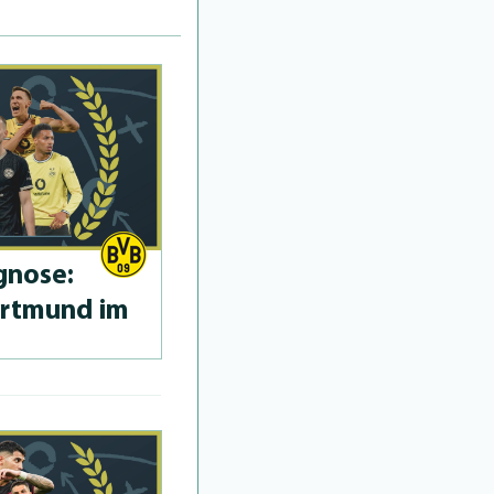
­no­se:
ortmund im