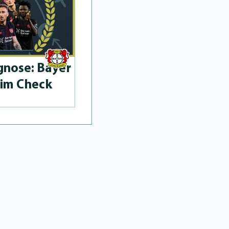
­no­se: Bayer
 im Check