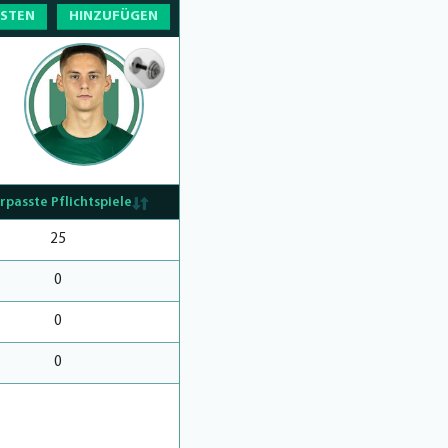
OSTEN
HINZUFÜGEN
rpasste Pflichtspiele
25
0
0
0