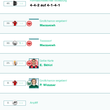
Formationswechsel Wolfsburg
46.
1:0
4-4-2 auf 4-1-4-1
Großchance vergeben!
39.
1:0
Marmoush
Toooooor!
1
30.
:0
Marmoush
Gelbe Karte
25.
0:0
E. Skhiri
Großchance vergeben!
8.
0:0
P. Wimmer
Anpfiff
0.
0:0