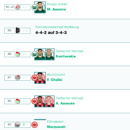
Knapp vorbei!
90.+6
2:1
M. Amoura
Formationswechsel Wolfsburg
88.
2:1
4-4-2 auf 3-4-3
Taktischer Wechsel
88.
2:1
Koulierakis
Aluminium!
87.
2:1
F. Chaïbi
Taktischer Wechsel
85.
2:1
A. Amenda
Elfmetertor!
2
82.
:1
Marmoush