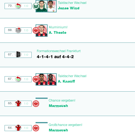
Taktischer Wechsel
70.
1:0
Jonas Wind
Aluminium!
68.
1:0
A. Theate
Formationswechsel Frankfurt
67.
1:0
4-1-4-1 auf 4-4-2
Taktischer Wechsel
67.
1:0
A. Knauff
Chance vergeben!
65.
1:0
Marmoush
Großchance vergeben!
64.
1:0
Marmoush