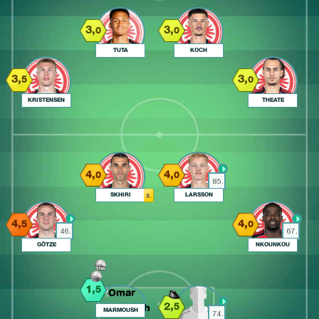
3,
3,
0
0
TUTA
KOCH
3,
3,
5
0
KRISTENSEN
THEATE
4,
4,
0
0
85.
SKHIRI
LARSSON
2.
4,
4,
5
0
46.
67.
GÖTZE
NKOUNKOU
1,
5
2,
5
MARMOUSH
74.