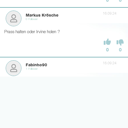
0
0
16.09.24
Markus Krösche
0 Follower
Prass halten oder Irvine holen ?
0
0
16.09.24
Fabinho90
1 Follower
Koch oder Theate?
2
2
16.09.24
DarkShadow
1 Follower