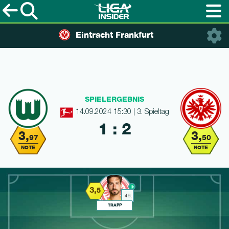
Eintracht Frankfurt
SPIELERGEBNIS
14.09.2024 15:30 | 3. Spieltag
1 : 2
3,
3,
97
50
NOTE
NOTE
3,
5
46.
TRAPP