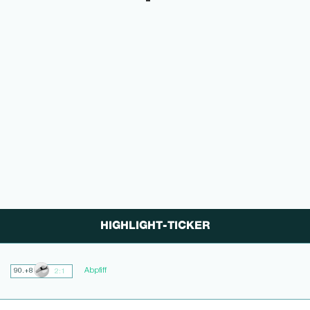
HIGHLIGHT-TICKER
Abpfiff
90.+8
2:1