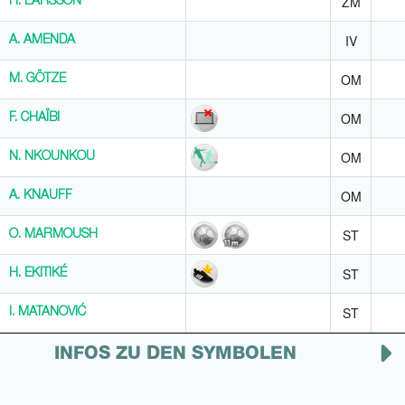
ZM
H. LARSSON
H. LARSSON
IV
A. AMENDA
A. AMENDA
OM
M. GÖTZE
M. GÖTZE
OM
F. CHAÏBI
F. CHAÏBI
OM
N. NKOUNKOU
N. NKOUNKOU
OM
A. KNAUFF
A. KNAUFF
ST
O. MARMOUSH
O. MARMOUSH
ST
H. EKITIKÉ
H. EKITIKÉ
ST
I. MATANOVIĆ
I. MATANOVIĆ
INFOS ZU DEN SYMBOLEN