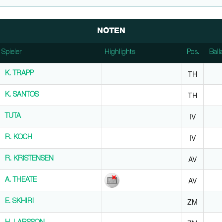
NOTEN
Spieler
Spieler
Highlights
Pos.
Ball
Spieler
Highlights
Pos.
Ball
TH
K. TRAPP
K. TRAPP
TH
K. SANTOS
K. SANTOS
IV
TUTA
TUTA
IV
R. KOCH
R. KOCH
AV
R. KRISTENSEN
R. KRISTENSEN
AV
A. THEATE
A. THEATE
ZM
E. SKHIRI
E. SKHIRI