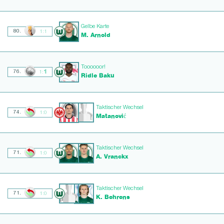
Gelbe Karte
80.
1:1
M. Arnold
Toooooor!
1
76.
1:
Ridle Baku
Taktischer Wechsel
74.
1:0
Matanović
Taktischer Wechsel
71.
1:0
A. Vranckx
Taktischer Wechsel
71.
1:0
K. Behrens