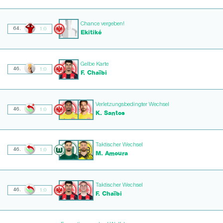
Chance vergeben!
64.
1:0
Ekitiké
Gelbe Karte
46.
1:0
F. Chaïbi
Verletzungsbedingter Wechsel
46.
1:0
K. Santos
Taktischer Wechsel
46.
1:0
M. Amoura
Taktischer Wechsel
46.
1:0
F. Chaïbi