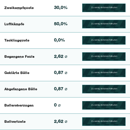
30,0%
Zweikampfquote
Zu wenig Aktionen/Minuten
100.390625% Complete
50,0%
Luftkämpfe
Zu wenig Aktionen/Minuten
100.41493775934% Comp
0,0%
Tacklingquote
Zu wenig Aktionen/Minuten
100.39682539683% Comp
2,62 ⌀
Begangene Fouls
Zu wenig Aktionen/Minuten
100.4% Complete
0,87 ⌀
Geklärte Bälle
Zu wenig Aktionen/Minuten
100.46728971963% Comp
0,87 ⌀
Abgefangene Bälle
Zu wenig Aktionen/Minuten
100.43859649123% Comp
0 ⌀
Balleroberungen
Zu wenig Aktionen/Minuten
100.40650406504% Comp
2,62 ⌀
Ballverluste
Zu wenig Aktionen/Minuten
100.47619047619% Comp