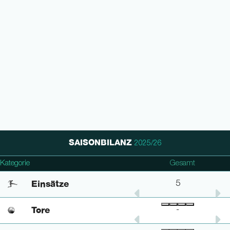
SAISONBILANZ
2025/26
Champions League
Kategorie
DFB Pokal
Gesamt
Einsätze
-
-
5
Tore
-
-
-