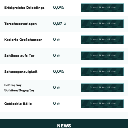
0,0%
Erfolgreiche Dribblings
Zu wenig Aktionen/Minuten
100.46296296296% Comp
0,87 ⌀
Torschussvorlagen
Zu wenig Aktionen/Minuten
100.4329004329% Compl
0 ⌀
Kreierte Großchancen
Zu wenig Aktionen/Minuten
100.625% Complete
0 ⌀
Schüsse aufs Tor
Zu wenig Aktionen/Minuten
100.46296296296% Comp
0,0%
Schussgenauigkeit
Zu wenig Aktionen/Minuten
100.42735042735% Comp
Fehler vor
0 ⌀
Zu wenig Aktionen/Minuten
100.56497175141% Comp
Schuss/Gegentor
0 ⌀
Geblockte Bälle
Zu wenig Aktionen/Minuten
100.46728971963% Comp
NEWS