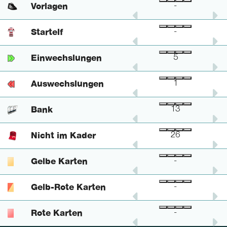
Vorlagen
-
-
-
Startelf
-
-
-
Einwechslungen
-
-
5
Auswechslungen
-
-
1
Bank
3
1
13
Nicht im Kader
5
1
26
Gelbe Karten
-
-
-
Gelb-Rote Karten
-
-
-
Rote Karten
-
-
-