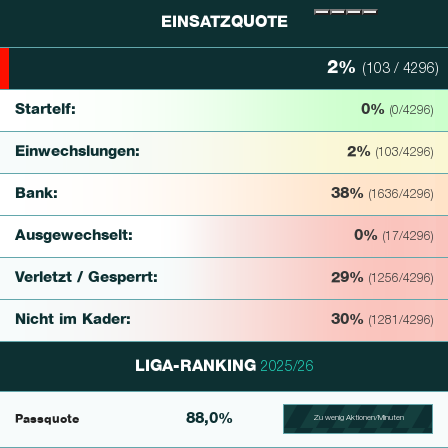
EINSATZQUOTE
2%
(103 / 4296)
2% Complete
Startelf:
0%
(0/4296)
Einwechslungen:
2%
(103/4296)
Bank:
38%
(1636/4296)
Ausgewechselt:
0%
(17/4296)
Verletzt / Gesperrt:
29%
(1256/4296)
Nicht im Kader:
30%
(1281/4296)
LIGA-RANKING
2025/26
88,0%
Passquote
Zu wenig Aktionen/Minuten
100.39682539683% Comp