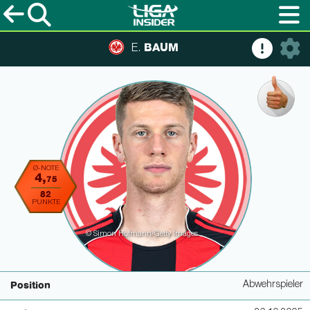
BAUM
E.
Ø-NOTE
4,
75
82
PUNKTE
© Simon Hofmann/Getty Images
Abwehrspieler
Position