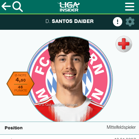
SANTOS DAIBER
D.
Ø-NOTE
4,
50
46
PUNKTE
© S. Gabriel/Getty Images
Mittelfeldspieler
Position