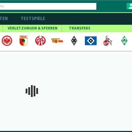
TEN
TESTSPIELE
VERLETZUNGEN & SPERREN
TRANSFERS