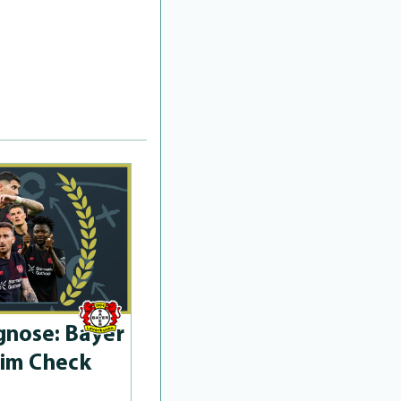
­no­se: Bayer
 im Check