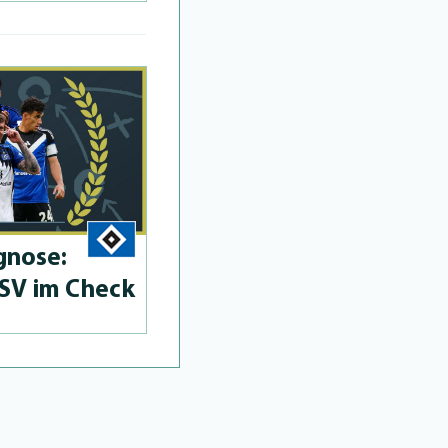
­no­se:
SV im Check