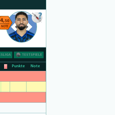
OSTEN
HINZUFÜGEN
4,
50
NOTE
ESLIGA
TESTSPIELE
Punkte
Note