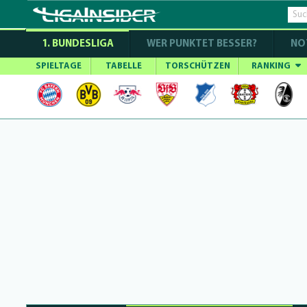
1. BUNDESLIGA
WER PUNKTET BESSER?
NO
SPIELTAGE
TABELLE
TORSCHÜTZEN
RANKING