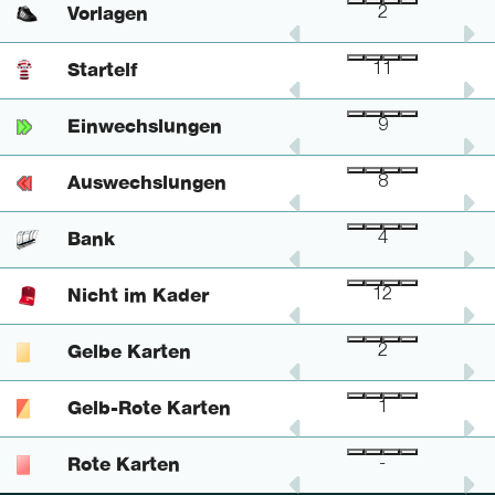
Vorlagen
2
-
2
Startelf
11
-
11
Einwechslungen
2
1
9
Auswechslungen
8
-
8
Bank
-
-
4
Nicht im Kader
1
2
12
Gelbe Karten
2
-
2
Gelb-Rote Karten
-
-
1
Rote Karten
-
-
-