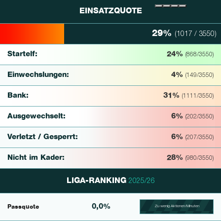
EINSATZQUOTE
29%
(1017 / 3550)
29% Complete
Startelf:
24%
(868/3550)
Einwechslungen:
4%
(149/3550)
Bank:
31%
(1111/3550)
Ausgewechselt:
6%
(202/3550)
Verletzt / Gesperrt:
6%
(207/3550)
Nicht im Kader:
28%
(980/3550)
LIGA-RANKING
2025/26
0,0%
Passquote
Zu wenig Aktionen/Minuten
100.39682539683% Comp