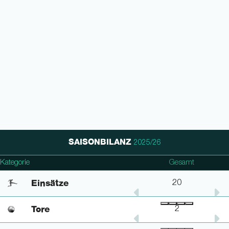
SAISONBILANZ
2025/26
Kategorie
2. Bundesliga
DFB Pokal
Gesamt
Einsätze
13
1
20
Tore
2
-
2