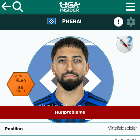
PHERAI
I.
Ø-NOTE
4,
50
85
PUNKTE
© Oliver Hardt/Getty Images
Hüftprobleme
Mittelfeldspieler
Position