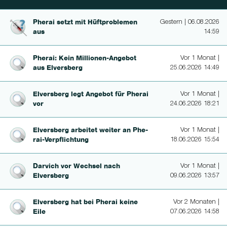
Pherai setzt mit Hüftprob­le­men
Gestern | 06.08.2026
aus
14:59
Pherai: Kein Mil­lionen-Ange­bot
Vor 1 Monat |
aus Elversberg
25.06.2026 14:49
Elversberg legt Angebot für Pherai
Vor 1 Monat |
vor
24.06.2026 18:21
Elversberg arbeitet weiter an Phe­
Vor 1 Monat |
rai-Verpflichtung
18.06.2026 15:54
Darvich vor Wechsel nach
Vor 1 Monat |
Elversberg
09.06.2026 13:57
Elversberg hat bei Pherai keine
Vor 2 Monaten |
Eile
07.06.2026 14:58