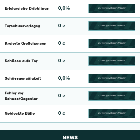
0,0%
Erfolgreiche Dribblings
Zu wenig Aktionen/Minuten
100.46296296296% Comp
0 ⌀
Torschussvorlagen
Zu wenig Aktionen/Minuten
100.4329004329% Compl
0 ⌀
Kreierte Großchancen
Zu wenig Aktionen/Minuten
100.625% Complete
0 ⌀
Schüsse aufs Tor
Zu wenig Aktionen/Minuten
100.46296296296% Comp
0,0%
Schussgenauigkeit
Zu wenig Aktionen/Minuten
100.42735042735% Comp
Fehler vor
0 ⌀
Zu wenig Aktionen/Minuten
100.56497175141% Comp
Schuss/Gegentor
0 ⌀
Geblockte Bälle
Zu wenig Aktionen/Minuten
100.46728971963% Comp
NEWS