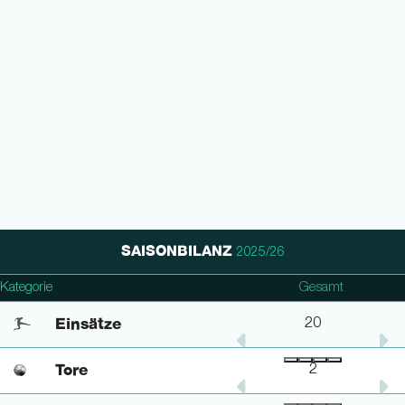
SAISONBILANZ
2025/26
Kategorie
2. Bundesliga
DFB Pokal
Gesamt
Einsätze
13
1
20
Tore
2
-
2