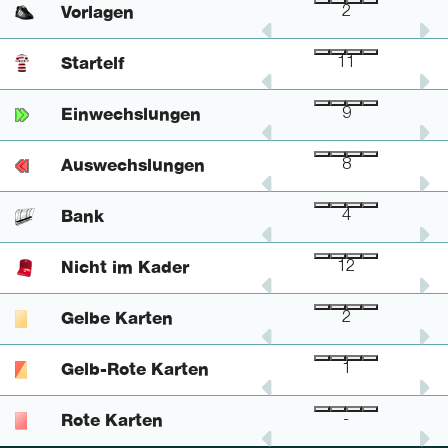
Vorlagen
2
-
2
Startelf
11
-
11
Einwechslungen
2
1
9
Auswechslungen
8
-
8
Bank
-
-
4
Nicht im Kader
1
2
12
Gelbe Karten
2
-
2
Gelb-Rote Karten
-
-
1
Rote Karten
-
-
-