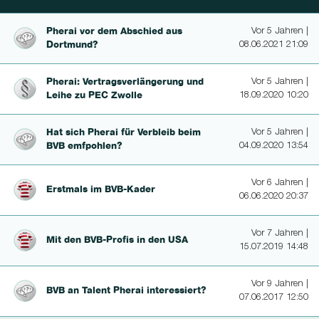
Pherai vor dem Abschied aus
Vor 5 Jahren |
Dortmund?
08.06.2021 21:09
Pherai: Vertragsverlänge­rung und
Vor 5 Jahren |
Leihe zu PEC Zwolle
18.09.2020 10:20
Hat sich Pherai für Verbleib beim
Vor 5 Jahren |
BVB emfpohlen?
04.09.2020 13:54
Vor 6 Jahren |
Erstmals im BVB-Kader
06.06.2020 20:37
Vor 7 Jahren |
Mit den BVB-Profis in den USA
15.07.2019 14:48
Vor 9 Jahren |
BVB an Talent Pherai in­te­res­siert?
07.06.2017 12:50