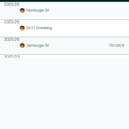
2025/26
Hamburger SV
2025/26
SV 07 Elversberg
2025/26
Hamburger SV
750.000 €
2022/23
Eintracht Braunschweig
Ablösefrei
2021/22
Borussia Dortmund
2020/21
PEC Zwolle
2020/21
Borussia Dortmund
2018/19