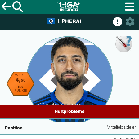
PHERAI
I.
Ø-NOTE
4,
50
85
PUNKTE
© Oliver Hardt/Getty Images
Hüftprobleme
Mittelfeldspieler
Position