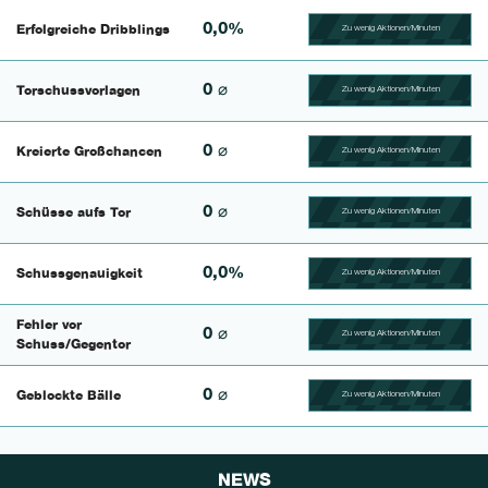
0,0%
Erfolgreiche Dribblings
Zu wenig Aktionen/Minuten
100.46296296296% Comp
0 ⌀
Torschussvorlagen
Zu wenig Aktionen/Minuten
100.4329004329% Compl
0 ⌀
Kreierte Großchancen
Zu wenig Aktionen/Minuten
100.625% Complete
0 ⌀
Schüsse aufs Tor
Zu wenig Aktionen/Minuten
100.46296296296% Comp
0,0%
Schussgenauigkeit
Zu wenig Aktionen/Minuten
100.42735042735% Comp
Fehler vor
0 ⌀
Zu wenig Aktionen/Minuten
100.56497175141% Comp
Schuss/Gegentor
0 ⌀
Geblockte Bälle
Zu wenig Aktionen/Minuten
100.46728971963% Comp
NEWS