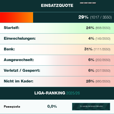
EINSATZQUOTE
29%
(1017 / 3550)
29% Complete
Startelf:
24%
(868/3550)
Einwechslungen:
4%
(149/3550)
Bank:
31%
(1111/3550)
Ausgewechselt:
6%
(202/3550)
Verletzt / Gesperrt:
6%
(207/3550)
Nicht im Kader:
28%
(980/3550)
LIGA-RANKING
2025/26
0,0%
Passquote
Zu wenig Aktionen/Minuten
100.39682539683% Comp