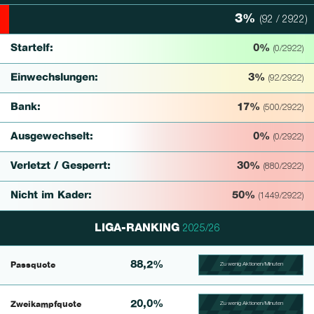
3%
(92 / 2922)
3% Complete
Startelf:
0%
(0/2922)
Einwechslungen:
3%
(92/2922)
Bank:
17%
(500/2922)
Ausgewechselt:
0%
(0/2922)
Verletzt / Gesperrt:
30%
(880/2922)
Nicht im Kader:
50%
(1449/2922)
LIGA-RANKING
2025/26
88,2%
Passquote
Zu wenig Aktionen/Minuten
100.39682539683% Comp
20,0%
Zweikampfquote
Zu wenig Aktionen/Minuten
100.390625% Complete