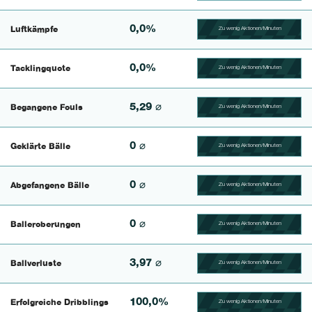
0,0%
Luftkämpfe
Zu wenig Aktionen/Minuten
100.41493775934% Comp
0,0%
Tacklingquote
Zu wenig Aktionen/Minuten
100.39682539683% Comp
5,29 ⌀
Begangene Fouls
Zu wenig Aktionen/Minuten
100.4% Complete
0 ⌀
Geklärte Bälle
Zu wenig Aktionen/Minuten
100.46728971963% Comp
0 ⌀
Abgefangene Bälle
Zu wenig Aktionen/Minuten
100.43859649123% Comp
0 ⌀
Balleroberungen
Zu wenig Aktionen/Minuten
100.40650406504% Comp
3,97 ⌀
Ballverluste
Zu wenig Aktionen/Minuten
100.47619047619% Comp
100,0%
Erfolgreiche Dribblings
Zu wenig Aktionen/Minuten
100.46296296296% Comp