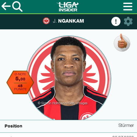
NGANKAM
J.
Ø-NOTE
5,
00
48
PUNKTE
© Simon Hofmann/Getty Images
Stürmer
Position