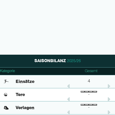
SAISONBILANZ
2025/26
Champions League
Kategorie
DFB Pokal
Gesamt
Einsätze
1
-
4
Tore
-
-
-
Vorlagen
-
-
-