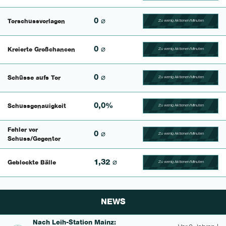
0 ⌀
Torschussvorlagen
Zu wenig Aktionen/Minuten
100.4329004329% Compl
0 ⌀
Kreierte Großchancen
Zu wenig Aktionen/Minuten
100.625% Complete
0 ⌀
Schüsse aufs Tor
Zu wenig Aktionen/Minuten
100.46296296296% Comp
0,0%
Schussgenauigkeit
Zu wenig Aktionen/Minuten
100.42735042735% Comp
Fehler vor
0 ⌀
Zu wenig Aktionen/Minuten
100.56497175141% Comp
Schuss/Gegentor
1,32 ⌀
Geblockte Bälle
Zu wenig Aktionen/Minuten
100.46728971963% Comp
NEWS
Nach Leih-Station Mainz: