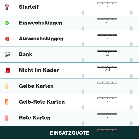
Startelf
-
-
-
Einwechslungen
1
-
4
Auswechslungen
-
-
-
Bank
-
-
2
Nicht im Kader
7
2
24
Gelbe Karten
-
-
-
Gelb-Rote Karten
-
-
-
Rote Karten
-
-
-
EINSATZQUOTE