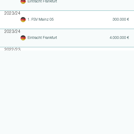
Eintracht Frankfurt
2023/24
1. FSV Mainz 05
300.000 €
2023/24
Eintracht Frankfurt
4.000.000 €
2022/23
Hertha BSC
2.000.000 €
2022/23
SpVgg Greuther Fürth
1.500.000 €
2021/22
Hertha BSC
2021/22
SpVgg Greuther Fürth
2019/20
Hertha BSC