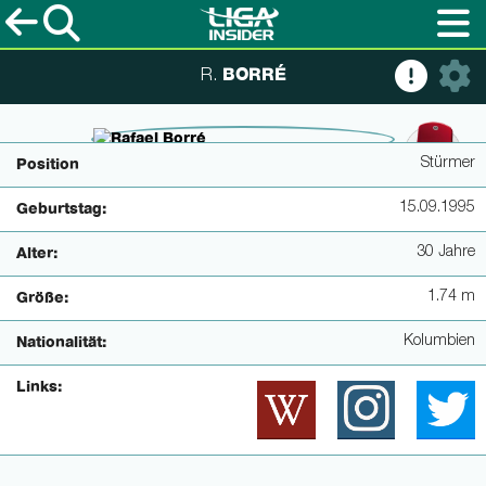
BORRÉ
R.
© www.bundesliga.com
Stürmer
Position
15.09.1995
Geburtstag:
30 Jahre
Alter:
1.74 m
Größe:
Kolumbien
Nationalität:
Links: