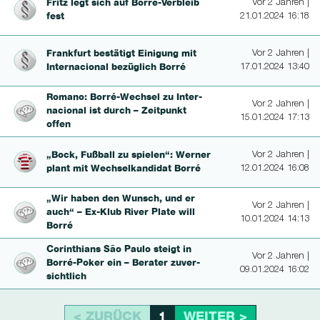
Fritz legt sich auf Borré-Verbleib
Vor 2 Jahren |
fest
21.01.2024 16:18
Frankfurt bestätigt Einigung mit
Vor 2 Jahren |
In­ter­nacio­nal bezüglich Borré
17.01.2024 13:40
Romano: Borré-Wechsel zu In­ter­
Vor 2 Jahren |
nacio­nal ist durch – Zeitpunkt
15.01.2024 17:13
offen
„Bock, Fußball zu spielen“: Werner
Vor 2 Jahren |
plant mit Wechsel­kan­di­dat Borré
12.01.2024 16:08
„Wir haben den Wunsch, und er
Vor 2 Jahren |
auch“ – Ex-Klub River Plate will
10.01.2024 14:13
Borré
Corinthians São Paulo steigt in
Vor 2 Jahren |
Borré-Poker ein – Berater zu­ver­
09.01.2024 16:02
sichtlich
< ZURÜCK
WEITER >
1