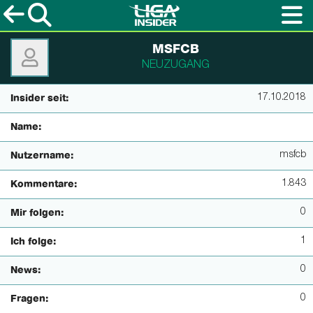
MSFCB
NEUZUGANG
17.10.2018
Insider seit:
Name:
msfcb
Nutzername:
1.843
Kommentare:
0
Mir folgen:
1
Ich folge:
0
News:
0
Fragen: