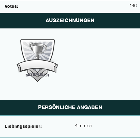
146
Votes:
AUSZEICHNUNGEN
P
I
E
S
L
T
E
I
M
R
PERSÖNLICHE ANGABEN
Kimmich
Lieblingsspieler: