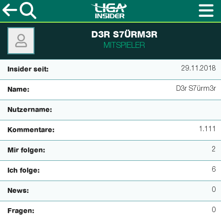
D3R S7ÜRM3R
MITSPIELER
29.11.2018
Insider seit:
D3r S7ürm3r
Name:
Nutzername:
1.111
Kommentare:
2
Mir folgen:
6
Ich folge:
0
News:
0
Fragen: