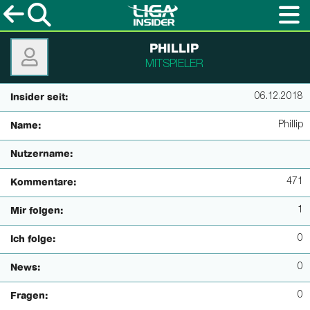
PHILLIP
MITSPIELER
06.12.2018
Insider seit:
Phillip
Name:
Nutzername:
471
Kommentare:
1
Mir folgen:
0
Ich folge:
0
News:
0
Fragen: