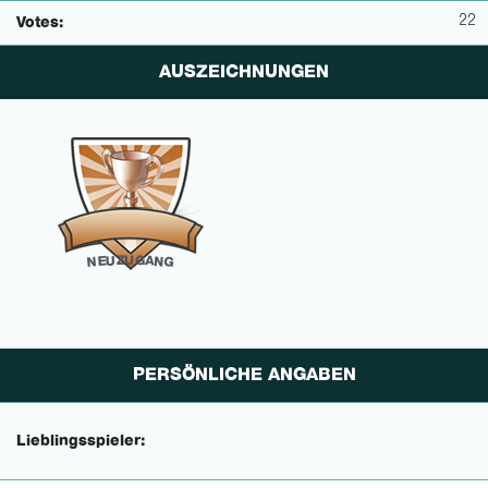
22
Votes:
AUSZEICHNUNGEN
U
G
Z
U
A
N
E
N
G
PERSÖNLICHE ANGABEN
Lieblingsspieler: