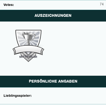
74
Votes:
AUSZEICHNUNGEN
P
I
E
S
L
T
E
I
M
R
PERSÖNLICHE ANGABEN
Lieblingsspieler: