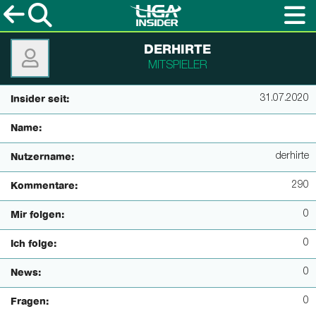
DERHIRTE
MITSPIELER
31.07.2020
Insider seit:
Name:
derhirte
Nutzername:
290
Kommentare:
0
Mir folgen:
0
Ich folge:
0
News:
0
Fragen: