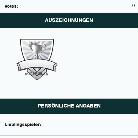
0
Votes:
AUSZEICHNUNGEN
P
I
E
S
L
T
E
I
M
R
PERSÖNLICHE ANGABEN
Lieblingsspieler: