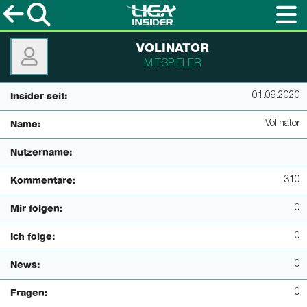
VOLINATOR
MITSPIELER
01.09.2020
Insider seit:
Volinator
Name:
Nutzername:
310
Kommentare:
0
Mir folgen:
0
Ich folge:
0
News:
0
Fragen: