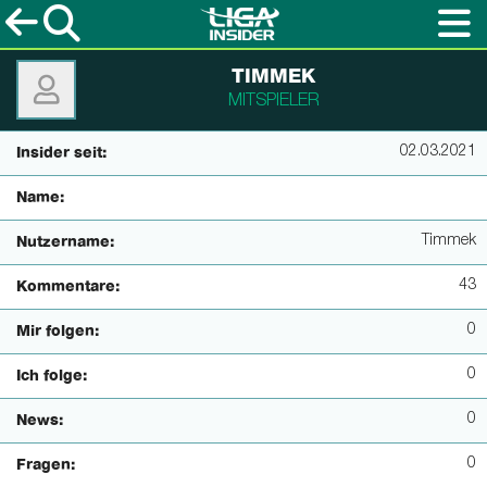
TIMMEK
MITSPIELER
02.03.2021
Insider seit:
Name:
Timmek
Nutzername:
43
Kommentare:
0
Mir folgen:
0
Ich folge:
0
News:
0
Fragen: