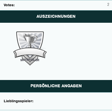
2
Votes:
AUSZEICHNUNGEN
P
I
E
S
L
T
E
I
M
R
PERSÖNLICHE ANGABEN
Lieblingsspieler: