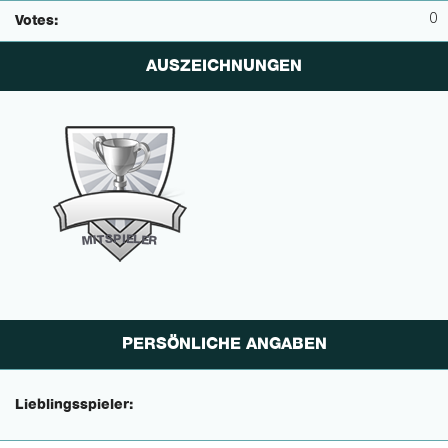
0
Votes:
AUSZEICHNUNGEN
P
I
E
S
L
T
E
I
M
R
PERSÖNLICHE ANGABEN
Lieblingsspieler: