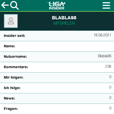
BLABLA98
MITSPIELER
18.08.2021
Insider seit:
Name:
Blabla98
Nutzername:
238
Kommentare:
0
Mir folgen:
0
Ich folge:
0
News:
0
Fragen: