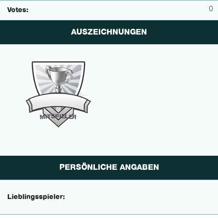
0
Votes:
AUSZEICHNUNGEN
P
I
E
S
L
T
E
I
M
R
PERSÖNLICHE ANGABEN
Lieblingsspieler: