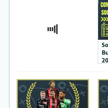
So
Bu
2