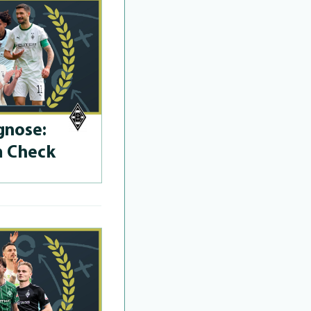
­no­se:
m Check