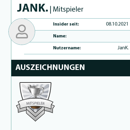
JANK.
| Mitspieler
08.10.2021
Insider seit:
Name:
JanK.
Nutzername:
AUSZEICHNUNGEN
P
I
S
E
T
L
E
I
M
R