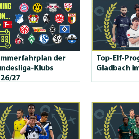
m­merfahrplan der
Top-Elf-Prog
n­des­li­ga-Klubs
Gladbach i
026/27