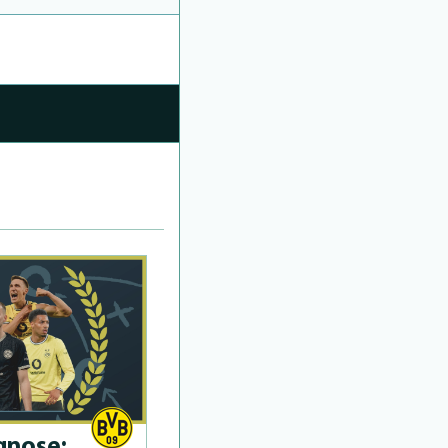
­no­se: