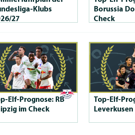
n­des­li­ga-Klubs
Borussia D
026/27
Check
p-Elf-Prog­no­se: RB
Top-Elf-Prog
ipzig im Check
Leverkusen