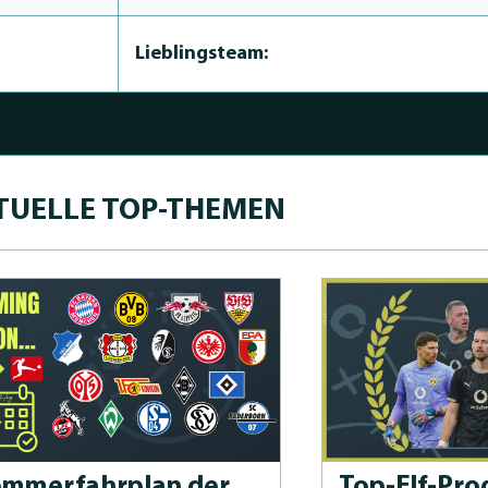
Lieblingsteam:
TUELLE TOP-THEMEN
m­merfahrplan der
Top-Elf-Prog