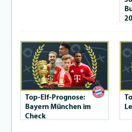
Bu
2
Top-Elf-Prog­no­se:
To
Bayern München im
Le
Check