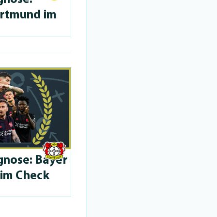
ortmund im
­no­se: Bayer
 im Check