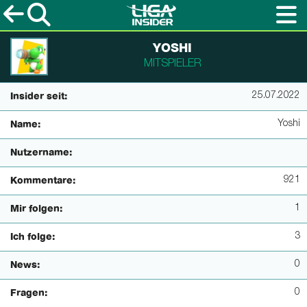
YOSHI
MITSPIELER
25.07.2022
Insider seit:
Yoshi
Name:
Nutzername:
921
Kommentare:
1
Mir folgen:
3
Ich folge:
0
News:
0
Fragen: