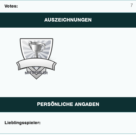
7
Votes:
AUSZEICHNUNGEN
P
I
E
S
L
T
E
I
M
R
PERSÖNLICHE ANGABEN
Lieblingsspieler: