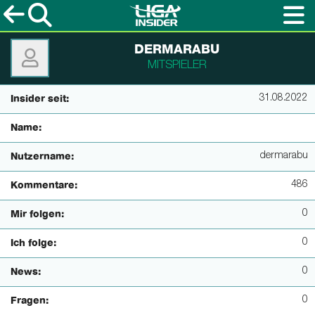
DERMARABU
MITSPIELER
31.08.2022
Insider seit:
Name:
dermarabu
Nutzername:
486
Kommentare:
0
Mir folgen:
0
Ich folge:
0
News:
0
Fragen: