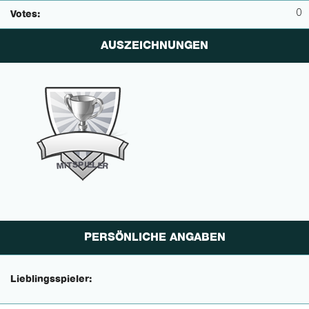
0
Votes:
AUSZEICHNUNGEN
P
I
E
S
L
T
E
I
M
R
PERSÖNLICHE ANGABEN
Lieblingsspieler: