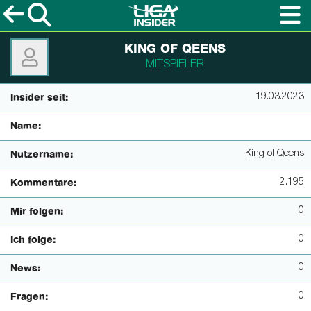
KING OF QEENS
MITSPIELER
19.03.2023
Insider seit:
Name:
King of Qeens
Nutzername:
2.195
Kommentare:
0
Mir folgen:
0
Ich folge:
0
News:
0
Fragen: