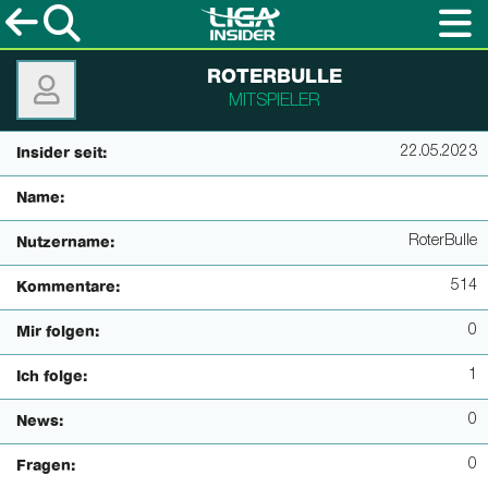
ROTERBULLE
MITSPIELER
22.05.2023
Insider seit:
Name:
RoterBulle
Nutzername:
514
Kommentare:
0
Mir folgen:
1
Ich folge:
0
News:
0
Fragen: