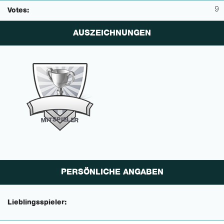
9
Votes:
AUSZEICHNUNGEN
P
I
E
S
L
T
E
I
M
R
PERSÖNLICHE ANGABEN
Lieblingsspieler: