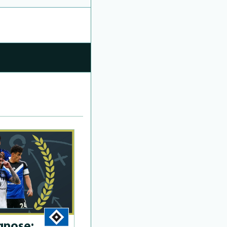
­no­se: