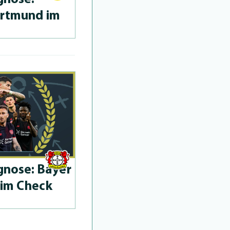
ortmund im
­no­se: Bayer
 im Check