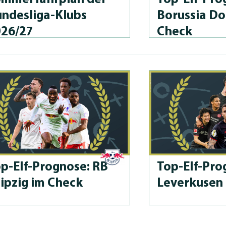
n­des­li­ga-Klubs
Borussia D
026/27
Check
p-Elf-Prog­no­se: RB
Top-Elf-Prog
ipzig im Check
Leverkusen