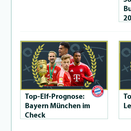
Bu
2
Top-Elf-Prog­no­se:
To
Bayern München im
Le
Check