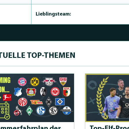
Lieblingsteam:
TUELLE TOP-THEMEN
m­merfahrplan der
Top-Elf-Prog