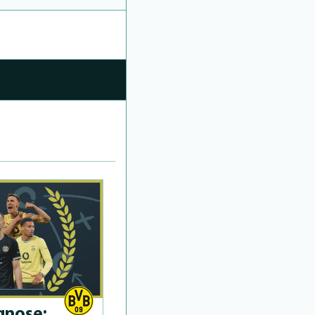
­no­se: