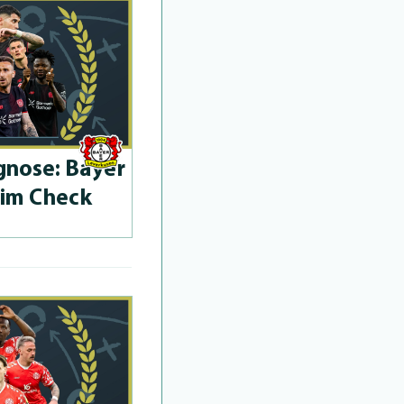
­no­se: Bayer
 im Check