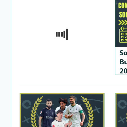
So
Bu
2