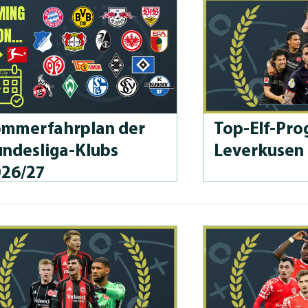
m­merfahrplan der
Top-Elf-Prog
n­des­li­ga-Klubs
Leverkusen
026/27