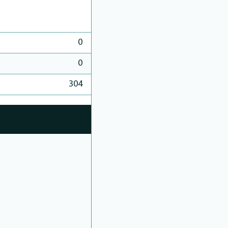
0
0
304