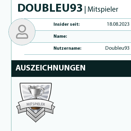
DOUBLEU93
| Mitspieler
18.08.2023
Insider seit:
Name:
Doubleu93
Nutzername:
AUSZEICHNUNGEN
P
I
S
E
T
L
E
I
M
R