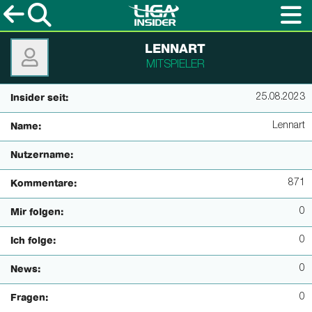
LENNART
MITSPIELER
25.08.2023
Insider seit:
Lennart
Name:
Nutzername:
871
Kommentare:
0
Mir folgen:
0
Ich folge:
0
News:
0
Fragen: