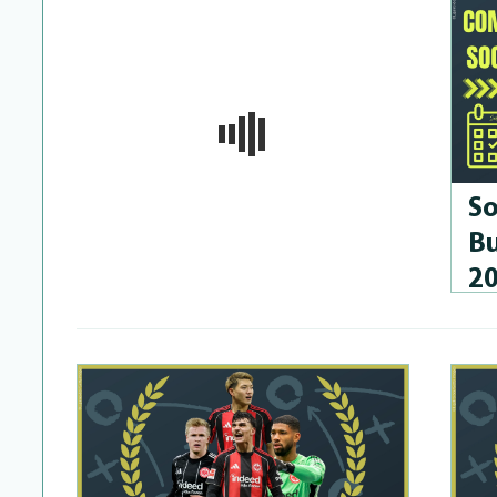
So
Bu
2