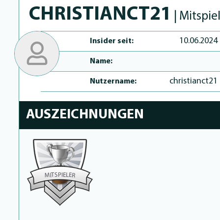
CHRISTIANCT21
| Mitspie
10.06.2024
Insider seit:
Name:
christianct21
Nutzername:
AUSZEICHNUNGEN
P
I
S
E
T
L
E
I
M
R