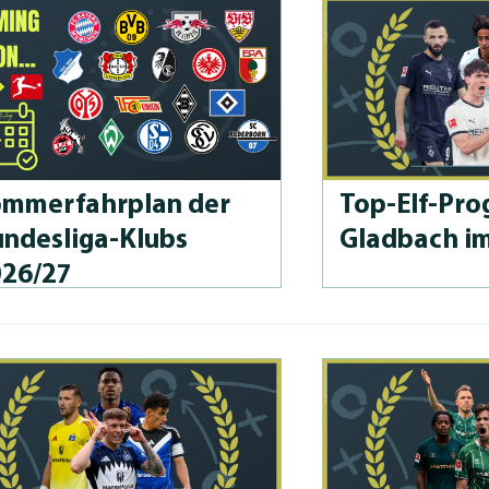
m­merfahrplan der
Top-Elf-Prog
n­des­li­ga-Klubs
Gladbach i
026/27