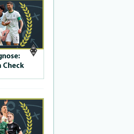
­no­se:
m Check