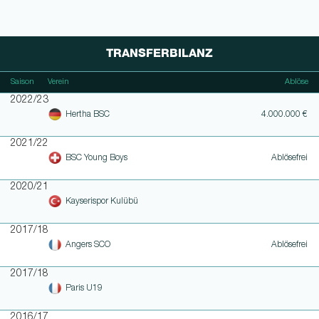
TRANSFERBILANZ
Saison
Verein
Ablöse
2022/23
Hertha BSC
4.000.000 €
2021/22
BSC Young Boys
Ablösefrei
2020/21
Kayserispor Kulübü
2017/18
Angers SCO
Ablösefrei
2017/18
Paris U19
2016/17