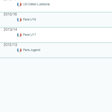
US Créteil-Lusitanos
2015/16
Paris U19
2013/14
Paris U17
2012/13
Paris Jugend
WEITERE LINKS
NOTEN UND EINSATZHISTORIE