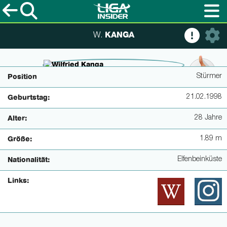
KANGA
W.
© www.bundesliga.com
Stürmer
Position
21.02.1998
Geburtstag:
28 Jahre
Alter:
1.89 m
Größe:
Elfenbeinküste
Nationalität:
Links: