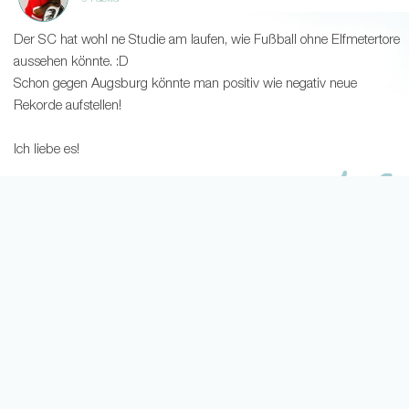
0 Follower
Der SC hat wohl ne Studie am laufen, wie Fußball ohne Elfmetertore
aussehen könnte. :D
Schon gegen Augsburg könnte man positiv wie negativ neue
Rekorde aufstellen!
Ich liebe es!
1
2
24.02.25
Moritz2007
2 Follower
Sildilla nochmal gesetzt ?
25
0
24.02.25