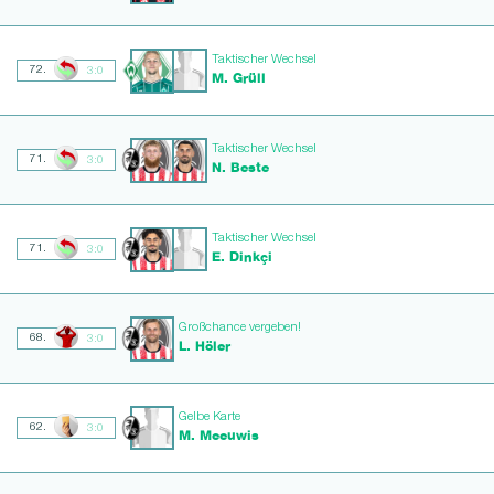
Taktischer Wechsel
72.
3:0
M. Grüll
Taktischer Wechsel
71.
3:0
N. Beste
Taktischer Wechsel
71.
3:0
E. Dinkçi
Großchance vergeben!
68.
3:0
L. Höler
Gelbe Karte
62.
3:0
M. Meeuwis