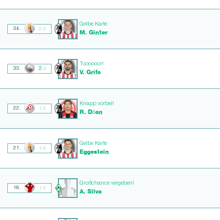
Gelbe Karte
34.
2:0
M. Ginter
Toooooor!
2
33.
:0
V. Grifo
Knapp vorbei!
22.
1:0
R. Dōan
Gelbe Karte
21.
1:0
Eggestein
Großchance vergeben!
18.
1:0
A. Silva