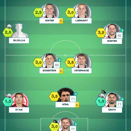
2,
3,
5
0
GINTER
LIENHART
3.
2,
3,
5
5
82.
SILDILLIA
GÜNTER
3,
3,
0
5
82.
EGGESTEIN
OSTERHAGE
4.
3,
2
2
5
71.
1,
1,
5
5
71.
RÖHL
2.
DŌAN
GRIFO
3,
0
77.