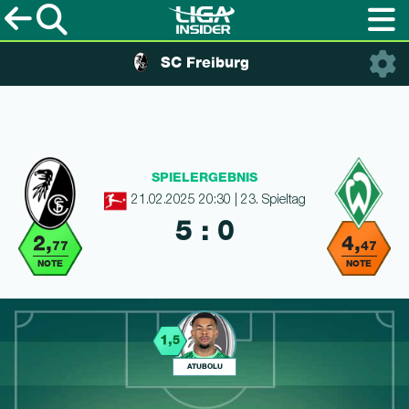
SC Freiburg
SPIELERGEBNIS
21.02.2025 20:30 | 23. Spieltag
5 : 0
2,
4,
77
47
NOTE
NOTE
1,
5
ATUBOLU