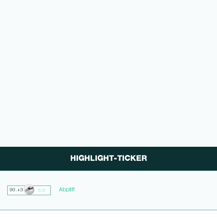
HIGHLIGHT-TICKER
Abpfiff
90.+3
5:0