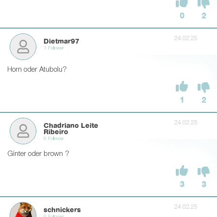
0
2
24.02.25
Dietmar97
1 Follower
Horn oder Atubolu?
1
2
24.02.25
Chadriano Leite
Ribeiro
0 Follower
Ginter oder brown ?
3
3
24.02.25
schnickers