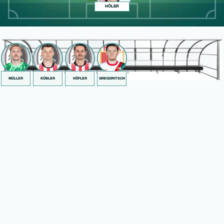
HÖLER
MÜLLER
KÜBLER
HÖFLER
GREGORITSCH