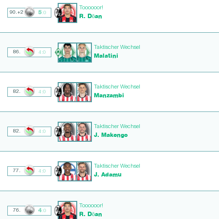
Toooooor!
5
90.+2
:0
R. Dōan
Taktischer Wechsel
86.
4:0
Malatini
Taktischer Wechsel
82.
4:0
Manzambi
Taktischer Wechsel
82.
4:0
J. Makengo
Taktischer Wechsel
77.
4:0
J. Adamu
Toooooor!
4
76.
:0
R. Dōan