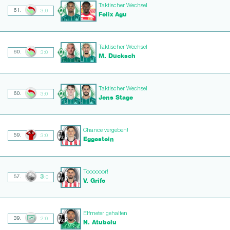
Taktischer Wechsel
61.
3:0
Felix Agu
Taktischer Wechsel
60.
3:0
M. Ducksch
Taktischer Wechsel
60.
3:0
Jens Stage
Chance vergeben!
59.
3:0
Eggestein
Toooooor!
3
57.
:0
V. Grifo
Elfmeter gehalten
39.
2:0
N. Atubolu