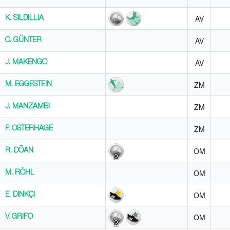
AV
K. SILDILLIA
K. SILDILLIA
AV
C. GÜNTER
C. GÜNTER
AV
J. MAKENGO
J. MAKENGO
ZM
M. EGGESTEIN
M. EGGESTEIN
ZM
J. MANZAMBI
J. MANZAMBI
ZM
P. OSTERHAGE
P. OSTERHAGE
OM
R. DŌAN
R. DŌAN
2
OM
M. RÖHL
M. RÖHL
OM
E. DINKÇI
E. DINKÇI
OM
V. GRIFO
V. GRIFO
2