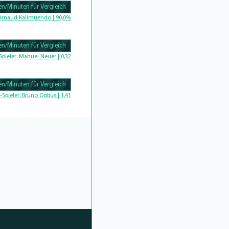
n/Minuten für Vergleich
Complete
Arnaud Kalimuendo | 90,0%
n/Minuten für Vergleich
Complete
Spieler:
Manuel Neuer | 0,32
n/Minuten für Vergleich
Complete
-Spieler:
Bruno Ogbus | 1,41