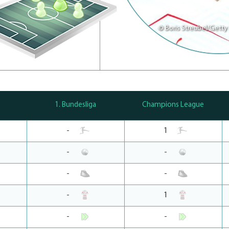
© Boris Streubel/Getty
1. Bundesliga
Champions League
-
1
-
-
-
-
-
1
-
-