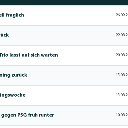
ll fraglich
26.09.2
rück
22.08.2
Trio lässt auf sich warten
20.08.2
ining zurück
15.08.2
ningswo­che
13.08.2
 gegen PSG früh runter
10.08.2