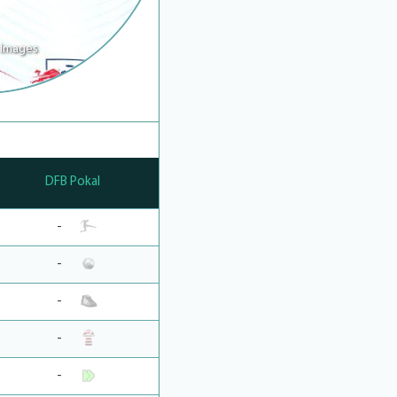
 Images
DFB Pokal
-
-
-
-
-