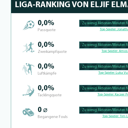
LIGA-RANKING VON ELJIF EL
0,0%
Zu wenig Aktionen/Minuten fü
100.39682539683% Complete
Top-Spieler:
Jonath
Passquote
0,0%
Zu wenig Aktionen/Minuten fü
100.390625% Complete
Top-Spieler:
Amos 
Zweikampfquote
0,0%
Zu wenig Aktionen/Minuten fü
100.41493775934% Complete
Top-Spieler:
Luka Vu
Luftkämpfe
0,0%
Zu wenig Aktionen/Minuten fü
100.39682539683% Complete
Top-Spieler:
Kacper Po
Tacklingquote
0 ⌀
Zu wenig Aktionen/Minuten fü
100.4% Complete
Top-Spieler:
Tim L
Begangene Fouls