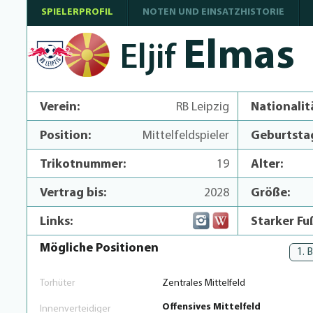
SPIELERPROFIL
NOTEN UND EINSATZHISTORIE
Elmas
Eljif
Verein:
RB Leipzig
Nationalit
Position:
Mittelfeldspieler
Geburtsta
Trikotnummer:
19
Alter:
Vertrag bis:
2028
Größe:
Links:
Starker Fu
Mögliche Positionen
1. 
Torhüter
Zentrales Mittelfeld
Offensives Mittelfeld
Innenverteidiger