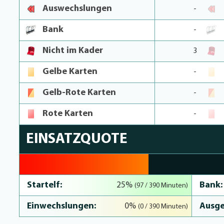
Auswechslungen
-
Bank
-
Nicht im Kader
3
Gelbe Karten
-
Gelb-Rote Karten
-
Rote Karten
-
EINSATZQUOTE
24.9% Complete
Startelf:
Bank:
25%
(97 / 390 Minuten)
Einwechslungen:
Ausge
0%
(0 / 390 Minuten)