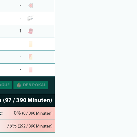
-
-
1
-
-
-
AGUE
DFB POKAL
%
(97 / 390 Minuten)
:
0%
(0 / 390 Minuten)
75%
(292 / 390 Minuten)