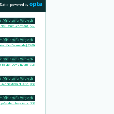
opta
Daten powered by
n/Minuten für Vergleich
Complete
ieler:
Derry Scherhant | 5,65
n/Minuten für Vergleich
Complete
eler:
Yan Diomande | 55,0%
n/Minuten für Vergleich
omplete
p-Spieler:
David Raum | 3,21
n/Minuten für Vergleich
-Spieler:
Michael Olise | 0,91
n/Minuten für Vergleich
Complete
op-Spieler:
Harry Kane | 3,36