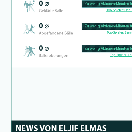
0 ⌀
Zu wenig Aktionen/Minuten fü
100.46728971963% Complete
Top-Spieler:
Denis
Geklärte Bälle
0 ⌀
Zu wenig Aktionen/Minuten fü
100.43859649123% Complete
Top-Spieler:
Senn
Abgefangene Bälle
0 ⌀
Zu wenig Aktionen/Minuten fü
100.40650406504% Complete
Top-Spieler:
La
Balleroberungen
NEWS VON ELJIF ELMAS