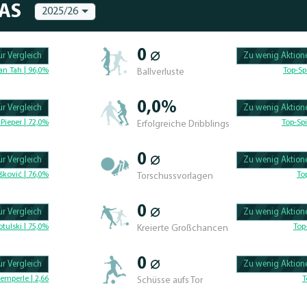
MAS
2025/26
0 ⌀
r Vergleich
Zu wenig Aktione
100.47619047619% 
an Tah | 96,0%
Top-Sp
Ballverluste
0,0%
r Vergleich
Zu wenig Aktione
100.46296296296% 
Pieper | 72,0%
Top-Spi
Erfolgreiche Dribblings
0 ⌀
r Vergleich
Zu wenig Aktione
100.4329004329% C
šković | 76,0%
To
Torschussvorlagen
0 ⌀
r Vergleich
Zu wenig Aktione
100.625% Complete
tulski | 75,0%
Top
Kreierte Großchancen
0 ⌀
r Vergleich
Zu wenig Aktione
100.46296296296% 
emperle | 2,66
T
Schüsse aufs Tor