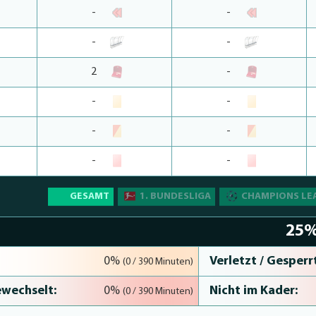
-
-
-
-
2
-
-
-
-
-
-
-
GESAMT
1. BUNDESLIGA
CHAMPIONS LE
25
Verletzt / Gesperrt
0%
(0 / 390 Minuten)
wechselt:
Nicht im Kader:
0%
(0 / 390 Minuten)