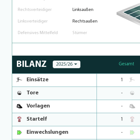
Rechtsverteidiger
Linksaußen
Linksverteidiger
Rechtsaußen
Defensives Mittelfeld
Stürmer
BILANZ
2025/26
Gesamt
Einsätze
1
Tore
-
Vorlagen
-
Startelf
1
Einwechslungen
-