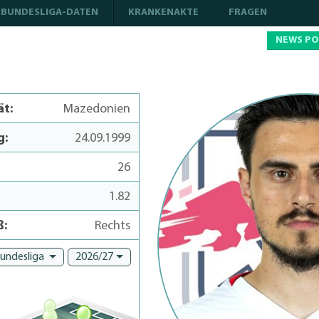
BUNDESLIGA-DATEN
KRANKENAKTE
FRAGEN
NEWS P
ät:
Mazedonien
g:
24.09.1999
26
1.82
ß:
Rechts
Bundesliga
2026/27