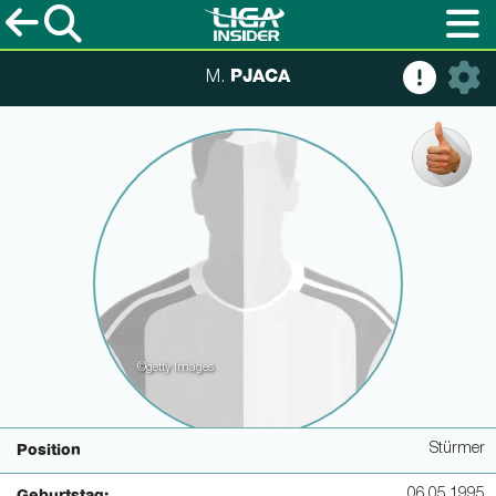
PJACA
M.
©getty Images
Stürmer
Position
06.05.1995