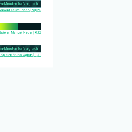
n/Minuten für Vergleich
Complete
Arnaud Kalimuendo | 90,0%
Complete
Spieler:
Manuel Neuer | 0,32
n/Minuten für Vergleich
Complete
-Spieler:
Bruno Ogbus | 1,41