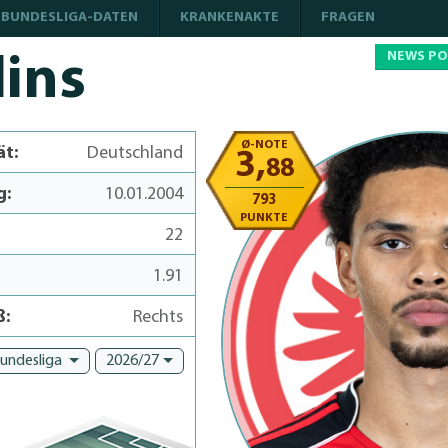
BUNDESLIGA-DATEN
KRANKENAKTE
FRAGEN
NEWS P
lins
Ø-NOTE
ät:
Deutschland
3,
88
g:
10.01.2004
793
PUNKTE
22
1.91
ß:
Rechts
Bundesliga
2026/27