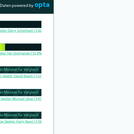
opta
Daten powered by
Complete
ieler:
Derry Scherhant | 5,65
Complete
eler:
Yan Diomande | 55,0%
n/Minuten für Vergleich
omplete
p-Spieler:
David Raum | 3,21
n/Minuten für Vergleich
-Spieler:
Michael Olise | 0,91
n/Minuten für Vergleich
Complete
op-Spieler:
Harry Kane | 3,36