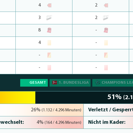
4
2
3
2
8
-
4
-
-
-
-
-
GESAMT
1. BUNDESLIGA
CHAMPIONS LE
51%
(2.
Verletzt / Gesperrt
26%
(1.132 / 4.296 Minuten)
wechselt:
Nicht im Kader:
4%
(164 / 4.296 Minuten)