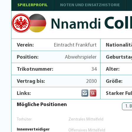
SPIELERPROFIL
NOTEN UND EINSATZHISTORIE
Col
Nnamdi
Verein:
Eintracht Frankfurt
Nationalit
Position:
Abwehrspieler
Geburtsta
Trikotnummer:
34
Alter:
Vertrag bis:
2030
Größe:
Links:
Starker Fu
Mögliche Positionen
1. 
Torhüter
Zentrales Mittelfeld
Innenverteidiger
Offensives Mittelfeld