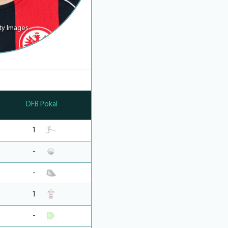
ty Images
DFB Pokal
1
-
-
1
-