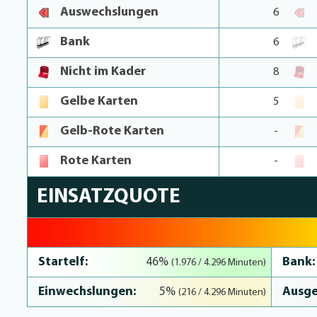
Auswechslungen
6
Bank
6
Nicht im Kader
8
Gelbe Karten
5
Gelb-Rote Karten
-
Rote Karten
-
EINSATZQUOTE
51% Complete
Startelf:
Bank:
46%
(1.976 / 4.296 Minuten)
Einwechslungen:
Ausge
5%
(216 / 4.296 Minuten)