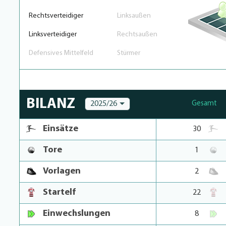
Rechtsverteidiger
Linksaußen
Linksverteidiger
Rechtsaußen
Defensives Mittelfeld
Stürmer
BILANZ
2025/26
Gesamt
Einsätze
30
Tore
1
Vorlagen
2
Startelf
22
Einwechslungen
8