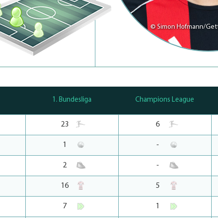
© Simon Hofmann/Get
1. Bundesliga
Champions League
23
6
1
-
2
-
16
5
7
1