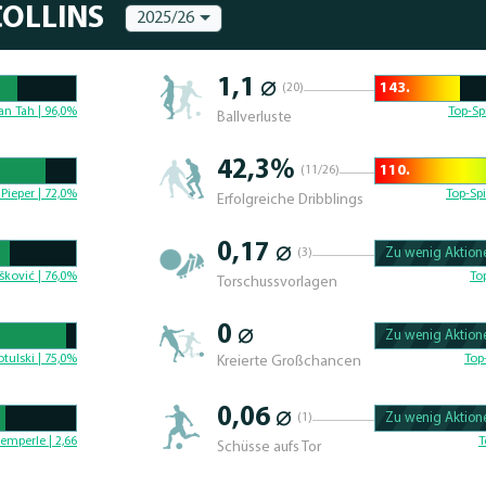
COLLINS
2025/26
1,1 ⌀
143.
(20)
32.380952380952% 
an Tah | 96,0%
Top-Sp
Ballverluste
42,3%
110.
(11/26)
49.537037037037% 
Pieper | 72,0%
Top-Spi
Erfolgreiche Dribblings
0,17 ⌀
(3)
Zu wenig Aktione
100.4329004329% C
šković | 76,0%
To
Torschussvorlagen
0 ⌀
Zu wenig Aktione
100.625% Complete
tulski | 75,0%
Top
Kreierte Großchancen
0,06 ⌀
(1)
Zu wenig Aktione
100.46296296296% 
emperle | 2,66
T
Schüsse aufs Tor