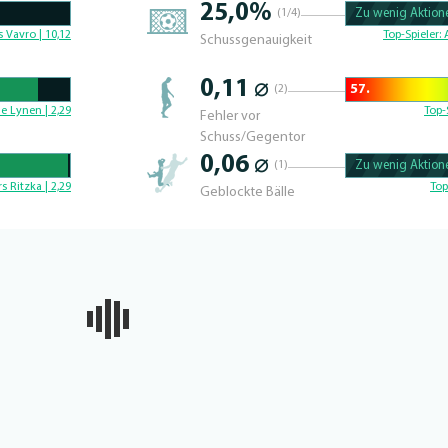
25,0%
(1/4)
Zu wenig Aktione
100.42735042735% 
 Vavro | 10,12
Top-Spieler:
Schussgenauigkeit
0,11 ⌀
57.
(2)
68.361581920904% 
e Lynen | 2,29
Top-
Fehler vor
Schuss/Gegentor
0,06 ⌀
(1)
Zu wenig Aktione
100.46728971963% 
rs Ritzka | 2,29
Top
Geblockte Bälle