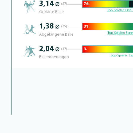
3,14 ⌀
76.
(57)
64.953271028037% Complete
Top-Spieler:
Denis
Geklärte Bälle
1,38 ⌀
31.
(25)
86.842105263158% Complete
Top-Spieler:
Senn
Abgefangene Bälle
2,04 ⌀
3.
(37)
99.186991869919% Complete
Top-Spieler:
La
Balleroberungen
NEWS VON NNAMDI COLLINS