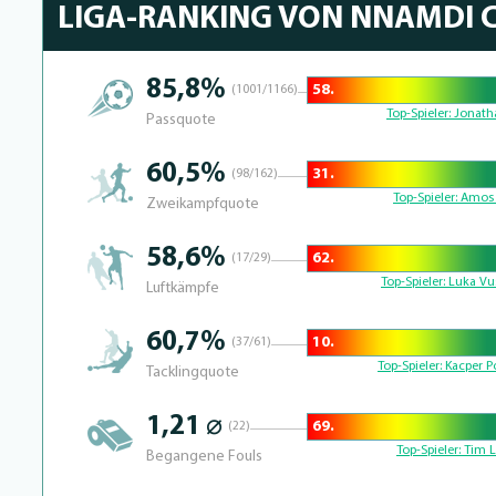
LIGA-RANKING VON NNAMDI 
85,8%
58.
(1001/1166)
77.380952380952% Complete
Top-Spieler:
Jonath
Passquote
60,5%
31.
(98/162)
88.28125% Complete
Top-Spieler:
Amos 
Zweikampfquote
58,6%
62.
(17/29)
74.688796680498% Complete
Top-Spieler:
Luka Vu
Luftkämpfe
60,7%
10.
(37/61)
96.428571428571% Complete
Top-Spieler:
Kacper Po
Tacklingquote
1,21 ⌀
69.
(22)
72.8% Complete
Top-Spieler:
Tim L
Begangene Fouls