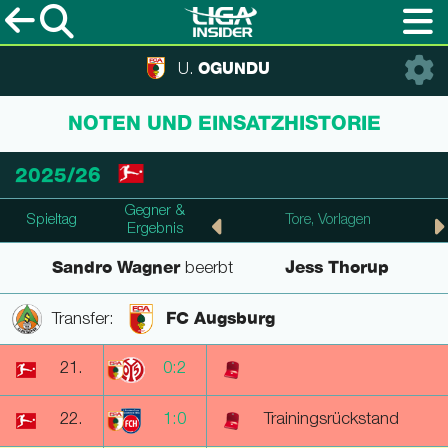
OGUNDU
U.
NOTEN UND EINSATZHISTORIE
2025/26
Gegner &
Spieltag
Punkte, Note
Tore, Vorlagen
Ergebnis
Sandro Wagner
Jess Thorup
beerbt
FC Augsburg
Transfer:
21.
0:2
22.
1:0
Trainingsrückstand