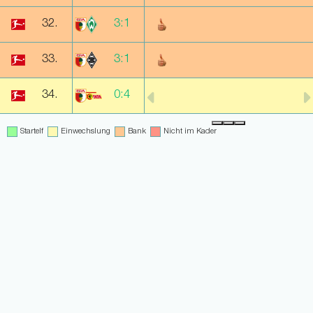
32.
3:1
33.
3:1
40
34.
0:4
Startelf
Einwechslung
Bank
Nicht im Kader