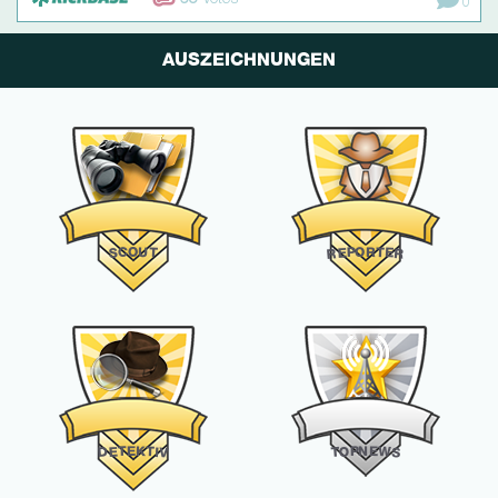
0
AUSZEICHNUNGEN
O
R
O
C
U
P
T
S
T
E
E
R
R
K
E
N
E
T
P
W
T
O
E
I
D
V
T
S