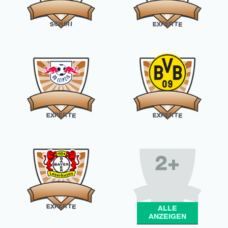
R
E
H
C
P
I
R
X
T
S
I
E
E
R
R
E
E
P
P
X
T
X
T
E
E
E
E
2+
R
E
P
X
T
E
E
ALLE
ANZEIGEN