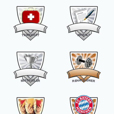
M
W
A
A
N
R
A
L
A
T
E
Z
T
T
P
R
T
I
E
A
S
A
L
I
T
H
N
E
I
M
E
E
R
R
R