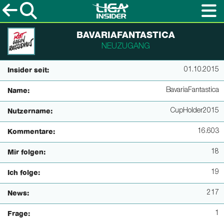
BAVARIAFANTASTICA
NEUZUGANG
01.10.2015
Insider seit:
BavariaFantastica
Name:
CupHolder2015
Nutzername:
16.603
Kommentare:
18
Mir folgen:
19
Ich folge:
217
News:
1
Frage: