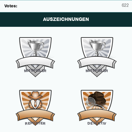
622
Votes:
AUSZEICHNUNGEN
P
P
I
I
E
E
S
S
L
L
T
T
E
E
I
I
M
M
R
R
O
R
K
E
T
P
T
T
E
E
E
I
D
V
R
R