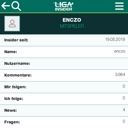
ENCZO
MITSPIELER
19.05.2019
Insider seit:
enczo
Name:
Nutzername:
3.984
Kommentare:
0
Mir folgen:
0
Ich folge:
4
News:
0
Fragen: