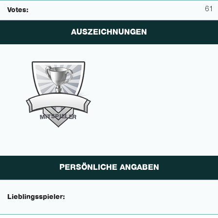
61
Votes:
AUSZEICHNUNGEN
P
I
E
S
L
T
E
I
M
R
PERSÖNLICHE ANGABEN
Lieblingsspieler: