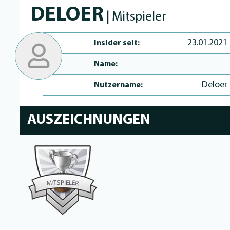
DELOER
| Mitspieler
23.01.2021
Insider seit:
Name:
Deloer
Nutzername:
AUSZEICHNUNGEN
P
I
S
E
T
L
E
I
M
R