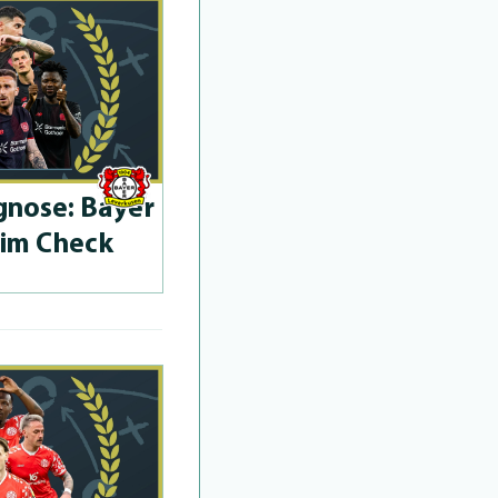
­no­se: Bayer
 im Check