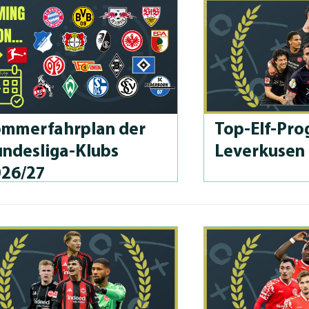
m­merfahrplan der
Top-Elf-Prog
n­des­li­ga-Klubs
Leverkusen
026/27