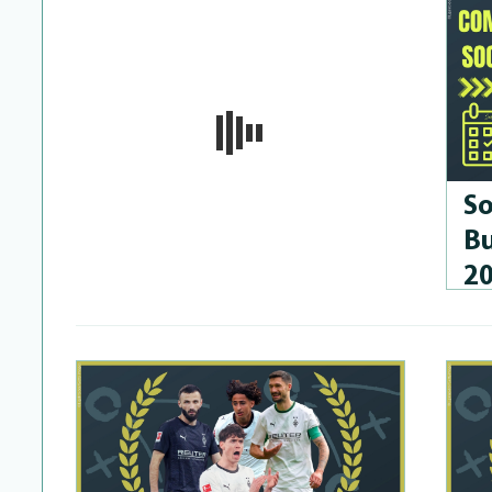
So
Bu
2